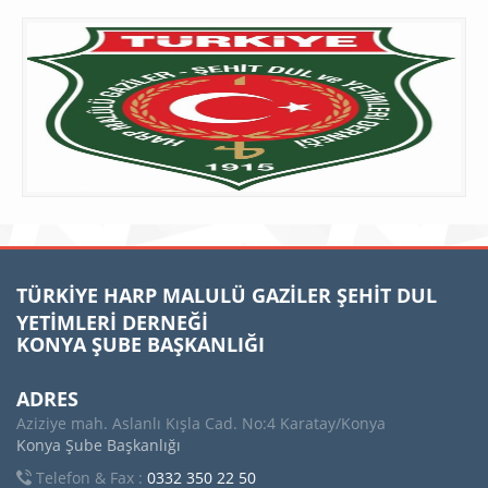
TÜRKİYE HARP MALULÜ GAZİLER ŞEHİT DUL
YETİMLERİ DERNEĞİ
KONYA ŞUBE BAŞKANLIĞI
ADRES
Aziziye mah. Aslanlı Kışla Cad. No:4 Karatay/Konya
Konya Şube Başkanlığı
Telefon & Fax :
0332 350 22 50