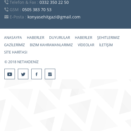
Telefon & Fax :
0332 350 22 50
GSM :
0505 383 70 53
E-Posta :
konyasehitgazi@gmail.com
ANASAYFA
HABERLER
DUYURULAR
HABERLER
ŞEHITLERIMIZ
GAZİLERİMİZ
BIZIM KAHRAMANLARIMIZ
VİDEOLAR
İLETİŞİM
SİTE HARİTASI
© 2018 NETAKDENİZ