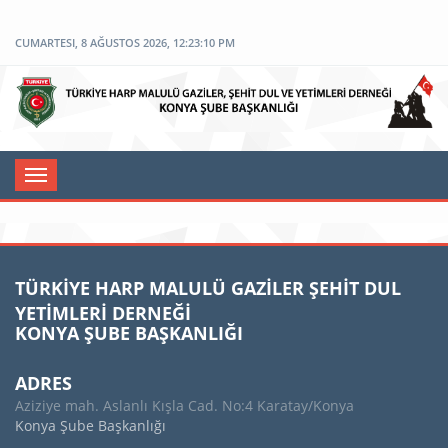
CUMARTESI, 8 AĞUSTOS 2026, 12:23:10 PM
Toggle
navigation
TÜRKİYE HARP MALULÜ GAZİLER ŞEHİT DUL
YETİMLERİ DERNEĞİ
KONYA ŞUBE BAŞKANLIĞI
ADRES
Aziziye mah. Aslanlı Kışla Cad. No:4 Karatay/Konya
Konya Şube Başkanlığı