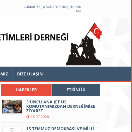
CUMARTESI, 8 AĞUSTOS 2026, 4:14:57
AM
IMIZ
BİZE ULAŞIN
HABERLER
ETKİNLİK
3'ÜNCÜ ANA JET ÜS
KOMUTANIMIZDAN DERNEĞİMİZE
ZİYARET
15.07.2026
15 TEMMUZ DEMOKRASİ VE MİLLİ