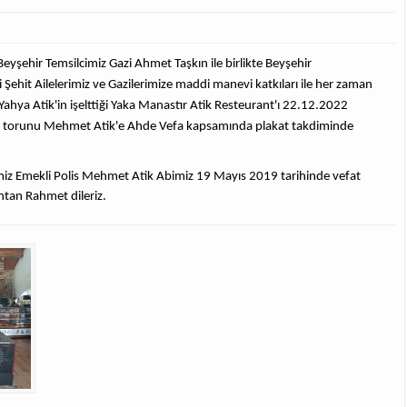
Beyşehir Temsilcimiz Gazi Ahmet Taşkın ile birlikte Beyşehir
 Şehit Ailelerimiz ve Gazilerimize maddi manevi katkıları ile her zaman
ya Atik'in işelttiği Yaka Manastır Atik Resteurant'ı 22.12.2022
an torunu Mehmet Atik'e Ahde Vefa kapsamında plakat takdiminde
iz Emekli Polis Mehmet Atik Abimiz 19 Mayıs 2019 tarihinde vefat
htan Rahmet dileriz.