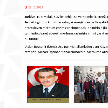
23.12.2022
Türkiye Harp Malulü Gaziler Şehit Dul ve Yetimleri Derneği 
Temsilciliğimizin kurulmasında çok emeği olan ve Beyşehirli
destekleyen merhum gazimiz Mehmet Atik abimizin oğlu Yah
tarihinde ziyaret ederek, merhum gazimizin ismini yaşat
bulunduk.
Aslen Beyşehir İlçemiz Üçpınar Mahallemizden olan Gazim
etmiştir. Mezarı Üçpınar Mahallemizdedir. Merhuma Alla