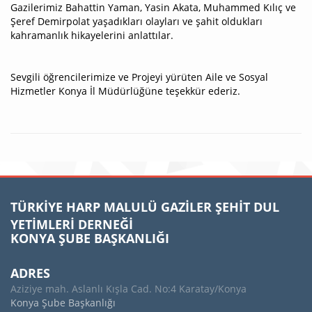
Gazilerimiz Bahattin Yaman, Yasin Akata, Muhammed Kılıç ve
Şeref Demirpolat yaşadıkları olayları ve şahit oldukları
kahramanlık hikayelerini anlattılar.
Sevgili öğrencilerimize ve Projeyi yürüten Aile ve Sosyal
Hizmetler Konya İl Müdürlüğüne teşekkür ederiz.
TÜRKİYE HARP MALULÜ GAZİLER ŞEHİT DUL
YETİMLERİ DERNEĞİ
KONYA ŞUBE BAŞKANLIĞI
ADRES
Aziziye mah. Aslanlı Kışla Cad. No:4 Karatay/Konya
Konya Şube Başkanlığı