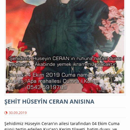
ŞEHİT HÜSEYİN CERAN ANISINA
30.09.2019
Şehidimiz Hüseyin Ceran'ın ailesi tarafından 04 Ekim Cuma
günü tertip edeilen Kur'an'ı Kerim tilaveti, hatim duası ve