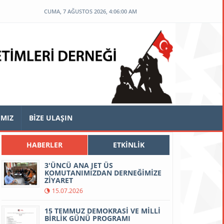
CUMA, 7 AĞUSTOS 2026, 4:06:01 AM
IMIZ
BİZE ULAŞIN
HABERLER
ETKİNLİK
3'ÜNCÜ ANA JET ÜS
KOMUTANIMIZDAN DERNEĞİMİZE
ZİYARET
15.07.2026
15 TEMMUZ DEMOKRASİ VE MİLLİ
BİRLİK GÜNÜ PROGRAMI