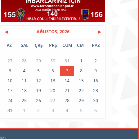
◀
AĞUSTOS, 2026
▶
PZT
SAL
ÇRŞ
PRŞ
CUM
CMT
PAZ
27
28
29
30
31
1
2
3
4
5
6
7
8
9
10
11
12
13
14
15
16
17
18
19
20
21
22
23
24
25
26
27
28
29
30
31
1
2
3
4
5
6
ığı