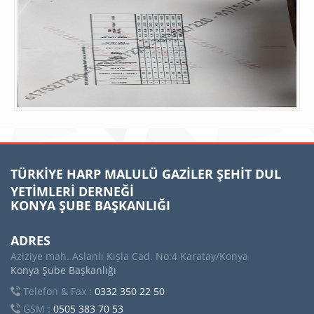
TÜRKİYE HARP MALULÜ GAZİLER ŞEHİT DUL
YETİMLERİ DERNEĞİ
KONYA ŞUBE BAŞKANLIĞI
ADRES
Aziziye mah. Aslanlı Kışla Cad. No:4 Karatay/Konya
Konya Şube Başkanlığı
Telefon & Fax :
0332 350 22 50
GSM :
0505 383 70 53