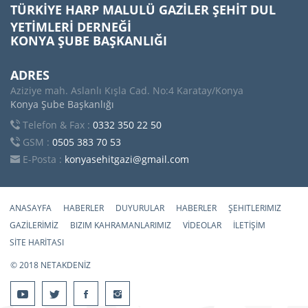
TÜRKİYE HARP MALULÜ GAZİLER ŞEHİT DUL
YETİMLERİ DERNEĞİ
KONYA ŞUBE BAŞKANLIĞI
ADRES
Aziziye mah. Aslanlı Kışla Cad. No:4 Karatay/Konya
Konya Şube Başkanlığı
Telefon & Fax :
0332 350 22 50
GSM :
0505 383 70 53
E-Posta :
konyasehitgazi@gmail.com
ANASAYFA
HABERLER
DUYURULAR
HABERLER
ŞEHITLERIMIZ
GAZİLERİMİZ
BIZIM KAHRAMANLARIMIZ
VİDEOLAR
İLETİŞİM
SİTE HARİTASI
© 2018 NETAKDENİZ