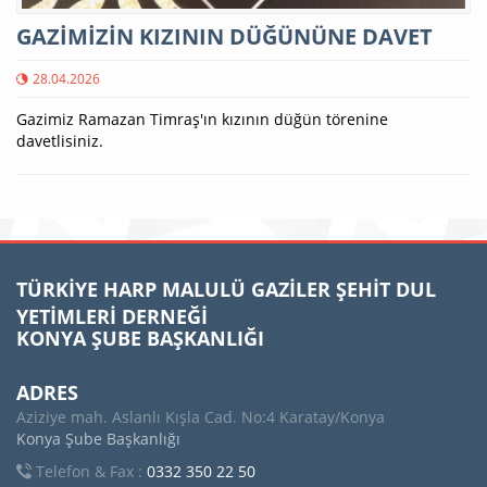
GAZİMİZİN KIZININ DÜĞÜNÜNE DAVET
28.04.2026
Gazimiz Ramazan Timraş'ın kızının düğün törenine
davetlisiniz.
TÜRKİYE HARP MALULÜ GAZİLER ŞEHİT DUL
YETİMLERİ DERNEĞİ
KONYA ŞUBE BAŞKANLIĞI
ADRES
Aziziye mah. Aslanlı Kışla Cad. No:4 Karatay/Konya
Konya Şube Başkanlığı
Telefon & Fax :
0332 350 22 50