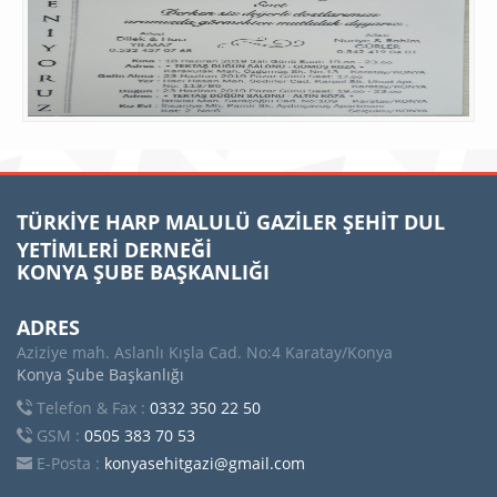
TÜRKİYE HARP MALULÜ GAZİLER ŞEHİT DUL
YETİMLERİ DERNEĞİ
KONYA ŞUBE BAŞKANLIĞI
ADRES
Aziziye mah. Aslanlı Kışla Cad. No:4 Karatay/Konya
Konya Şube Başkanlığı
Telefon & Fax :
0332 350 22 50
GSM :
0505 383 70 53
E-Posta :
konyasehitgazi@gmail.com