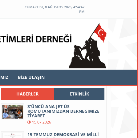
CUMARTESI, 8 AĞUSTOS 2026, 4:54:48
PM
IMIZ
BİZE ULAŞIN
HABERLER
ETKİNLİK
3'ÜNCÜ ANA JET ÜS
KOMUTANIMIZDAN DERNEĞİMİZE
ZİYARET
15.07.2026
15 TEMMUZ DEMOKRASİ VE MİLLİ