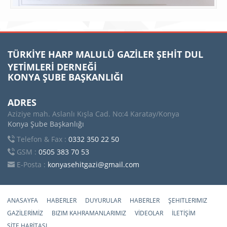
TÜRKİYE HARP MALULÜ GAZİLER ŞEHİT DUL
YETİMLERİ DERNEĞİ
KONYA ŞUBE BAŞKANLIĞI
ADRES
Aziziye mah. Aslanlı Kışla Cad. No:4 Karatay/Konya
Konya Şube Başkanlığı
Telefon & Fax :
0332 350 22 50
GSM :
0505 383 70 53
E-Posta :
konyasehitgazi@gmail.com
ANASAYFA
HABERLER
DUYURULAR
HABERLER
ŞEHITLERIMIZ
GAZİLERİMİZ
BIZIM KAHRAMANLARIMIZ
VİDEOLAR
İLETİŞİM
SİTE HARİTASI