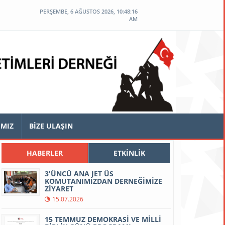
PERŞEMBE, 6 AĞUSTOS 2026, 10:48:17
AM
IMIZ
BİZE ULAŞIN
HABERLER
ETKİNLİK
3'ÜNCÜ ANA JET ÜS
KOMUTANIMIZDAN DERNEĞİMİZE
ZİYARET
15.07.2026
15 TEMMUZ DEMOKRASİ VE MİLLİ