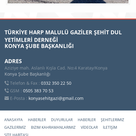
TÜRKİYE HARP MALULÜ GAZİLER ŞEHİT DUL
YETİMLERİ DERNEĞİ
KONYA ŞUBE BAŞKANLIĞI
ADRES
Aziziye mah. Aslanlı Kışla Cad. No:4 Karatay/Konya
Konya Şube Başkanlığı
Telefon & Fax :
0332 350 22 50
GSM :
0505 383 70 53
E-Posta :
konyasehitgazi@gmail.com
ANASAYFA
HABERLER
DUYURULAR
HABERLER
ŞEHITLERIMIZ
GAZİLERİMİZ
BIZIM KAHRAMANLARIMIZ
VİDEOLAR
İLETİŞİM
SİTE HARİTASI