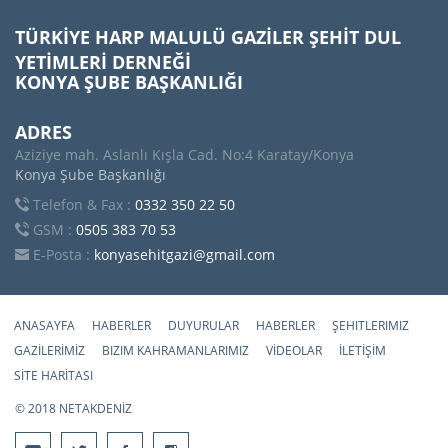
TÜRKİYE HARP MALULÜ GAZİLER ŞEHİT DUL
YETİMLERİ DERNEĞİ
KONYA ŞUBE BAŞKANLIĞI
ADRES
Aziziye mah. Aslanlı Kışla Cad. No:4 Karatay/Konya
Konya Şube Başkanlığı
Telefon & Fax :
0332 350 22 50
GSM :
0505 383 70 53
E-Posta :
konyasehitgazi@gmail.com
ANASAYFA
HABERLER
DUYURULAR
HABERLER
ŞEHITLERIMIZ
GAZİLERİMİZ
BIZIM KAHRAMANLARIMIZ
VİDEOLAR
İLETİŞİM
SİTE HARİTASI
© 2018 NETAKDENİZ