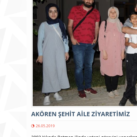
AKÖREN ŞEHİT AİLE ZİYARETİMİZ
26.05.2019