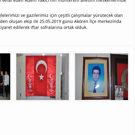
en vefat eden Adem Yakıcı'nın muhterem ailesini meskenlerinde
elerimizi ve gazilerimiz için çeşitli çalışmalar yürütecek olan
zden oluşan ekip ile 25.05.2019 günü Akören İlçe merkezinda
iyaret edilerek iftar sofralarına ortak olduk.