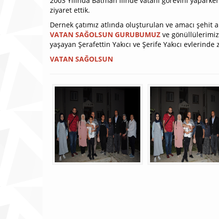
2003 Yılında Batman ilinde vatani görevini yapark
ziyaret ettik.
Dernek çatımız atlında oluşturulan ve amacı şehit ail
VATAN SAĞOLSUN GURUBUMUZ
ve gönüllülerimi
yaşayan Şerafettin Yakıcı ve Şerife Yakıcı evlerinde z
VATAN SAĞOLSUN