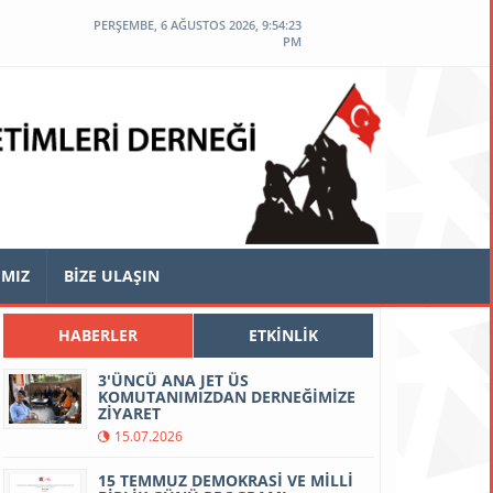
PERŞEMBE, 6 AĞUSTOS 2026, 9:54:24
PM
IMIZ
BİZE ULAŞIN
HABERLER
ETKİNLİK
3'ÜNCÜ ANA JET ÜS
KOMUTANIMIZDAN DERNEĞİMİZE
ZİYARET
15.07.2026
15 TEMMUZ DEMOKRASİ VE MİLLİ