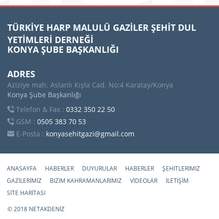
TÜRKİYE HARP MALULÜ GAZİLER ŞEHİT DUL
YETİMLERİ DERNEĞİ
KONYA ŞUBE BAŞKANLIĞI
ADRES
Aziziye mah. Aslanlı Kışla Cad. No:4 Karatay/Konya
Konya Şube Başkanlığı
Telefon & Fax :
0332 350 22 50
GSM :
0505 383 70 53
E-Posta :
konyasehitgazi@gmail.com
ANASAYFA
HABERLER
DUYURULAR
HABERLER
ŞEHITLERIMIZ
GAZİLERİMİZ
BIZIM KAHRAMANLARIMIZ
VİDEOLAR
İLETİŞİM
SİTE HARİTASI
© 2018 NETAKDENİZ