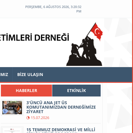
PERŞEMBE, 6 AĞUSTOS 2026, 3:20:33
PM
IMIZ
BİZE ULAŞIN
HABERLER
ETKİNLİK
3'ÜNCÜ ANA JET ÜS
KOMUTANIMIZDAN DERNEĞİMİZE
ZİYARET
15.07.2026
15 TEMMUZ DEMOKRASİ VE MİLLİ