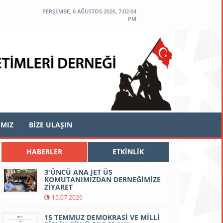
PERŞEMBE, 6 AĞUSTOS 2026, 7:02:05
PM
IMIZ
BİZE ULAŞIN
HABERLER
ETKİNLİK
3'ÜNCÜ ANA JET ÜS
KOMUTANIMIZDAN DERNEĞİMİZE
ZİYARET
15.07.2026
15 TEMMUZ DEMOKRASİ VE MİLLİ